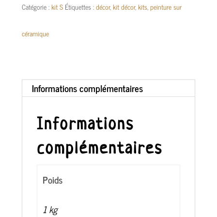
Catégorie :
kit S
Étiquettes :
décor
,
kit décor
,
kits
,
peinture sur
Kit
céramique
S
-
Informations complémentaires
Coquetier
bas
Informations
complémentaires
Poids
1 kg