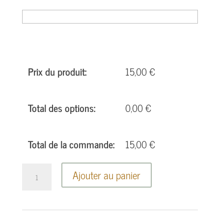
Prix du produit:
15,00
€
Total des options:
0,00
€
Total de la commande:
15,00
€
Ajouter au panier
quantité
de