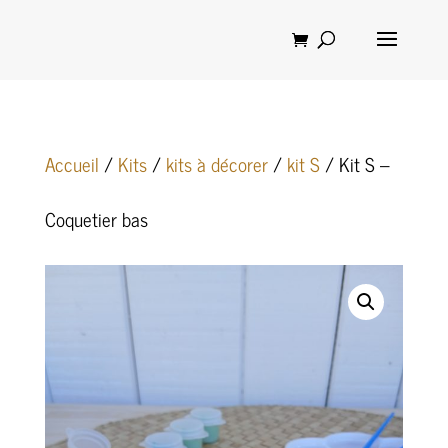
Accueil
/
Kits
/
kits à décorer
/
kit S
/ Kit S –
Coquetier bas